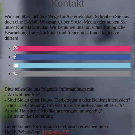
Ko
ntak
t
Wir sind über mehrere Wege für Sie erreichbar. Schreiben Sie uns
doch eine E-Mail, Whatsapp, über Social Media oder nutzen Sie
unser Kontaktformular. Wir bemühen uns um schnellstmögliche
Bearbeitung Ihrer Nachricht und freuen uns, Ihnen helfen zu
dürfen!
Bitte teilen Sie uns folgende Informationen mit:
- Wo wohnen Sie?
- Sind Sie an einer Haus-, Tierbetreuung oder Beidem interessiert?
- Falls Tierbetreuung: Um was für ein Haustier handelt es sich?
Anzahl Haustiere? Medikamentengabe notwendig?
- Zeitraum der Betreuung
Gerne können Sie uns auch telefonisch erreichen unter:
Handy/WhatsApp:
0162/4031707