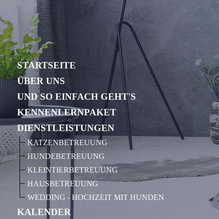
STARTSEITE
ÜBER UNS
UND SO EINFACH GEHT'S
KENNENLERNPAKET
DIENSTLEISTUNGEN
KATZENBETREUUNG
HUNDEBETREUUNG
KLEINTIERBETREUUNG
HAUSBETREUUNG
WEDDING - HOCHZEIT MIT HUNDEN
KALENDER